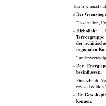
Karin Kneissl hat
Der Grenzbegri
Dissertation, Un
Hizbollah: 
Terrorgruppe 
der schiitisc
regionalen Kon
Landesverteidi
Der Energiep
beeinflussen.
Finanzbuch V
revised editio
Die Gewaltspi
können
.