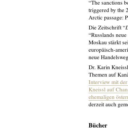
“The sanctions b
triggered by the 
Arctic passage: P
Die Zeitschrift “
D
“Russlands neue 
Moskau stärkt se
europäisch-amer
neue Handelsweg
Dr. Karin Kneissl
Themen auf Kanä
Interview mit de
Kneissl auf Cha
ehemaligen öster
derzeit auch gem
B
ücher