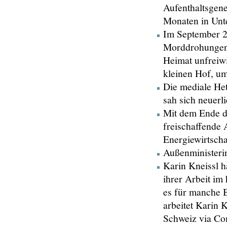
Aufenthaltsgen
Monaten in Unt
Im September 20
Morddrohungen u
Heimat unfreiwi
kleinen Hof, u
Die mediale Het
sah sich neuerl
Mit dem Ende d
freischaffende 
Energiewirtscha
Außenministerin
Karin Kneissl ha
ihrer Arbeit i
es für manche B
arbeitet Karin 
Schweiz via Co